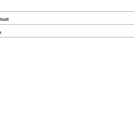
holt
n